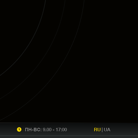
ПН-ВС: 9.00 - 17:00
RU
|
UA