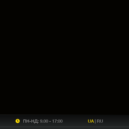
ПН-НД: 9.00 - 17:00
UA
|
RU