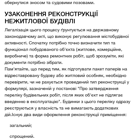
обернутися зносом та судовими позовами.
УЗАКОНЕННЯ РЕКОНСТРУКЦІЇ
НЕЖИТЛОВОЇ БУДІВЛІ
Легалізація цього процесу ґрунтується на державному
законодавчому акті, що виконує регулювання містобудівної
активності. Спочатку потрібно точно визначити тип та
функціонал побудованого об'єкта (житлове, комерційне,
виробниче) та форма ремонтних робіт, щоб зрозуміти, які
документи потрібно зібрати.
Пам'ятайте, що перед тим, як підготувати пакет паперів на
відреставровану будову або житловий особняк, необхідно
перевірити, чи не рахується проведений тип реконструкції у
формулярі, зазначеній у постанові "Про затвердження
переліку будівельних робіт, після яких об'єкт не підлягає
введенню в експлуатацію". Будинки з цього переліку одразу
реєструються у власність та не вимагають додаткових
дій.Існує два види оформлення реконструкції приміщення:
загальний;
спрощений.