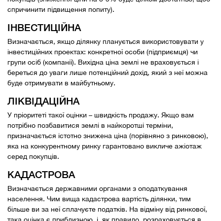
спричинити підвищення попиту).
ІНВЕСТИЦІЙНА
Визначається, якщо ділянку планується використовувати у
інвестиційних проектах: конкретної особи (підприємця) чи
групи осіб (компанії). Вихідна ціна землі не враховується і
береться до уваги лише потенційний дохід, який з неї можна
буде отримувати в майбутньому.
ЛІКВІДАЦІЙНА
У пріоритеті такої оцінки – швидкість продажу. Якщо вам
потрібно позбавитися землі в найкоротші терміни,
призначається істотно знижена ціна (порівняно з ринковою),
яка на конкурентному ринку гарантовано викличе ажіотаж
серед покупців.
КАДАСТРОВА
Визначається державними органами з оподаткування
населення. Чим вища кадастрова вартість ділянки, тим
більше ви за неї сплачуєте податків. На відміну від ринкової,
така оцінка є приблизною, і, як правило, розраховується в