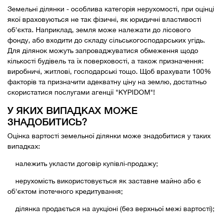
Земельні ділянки - особлива категорія нерухомості, при оцінці
якої враховуються не так фізичні, як юридичні властивості
об'єкта. Наприклад, земля може належати до лісового
фонду, або входити до складу сільськогосподарських угідь.
Для ділянок можуть запроваджуватися обмеження щодо
кількості будівель та їх поверховості, а також призначення:
виробничі, житлові, господарські тощо. Щоб врахувати 100%
факторів та призначити адекватну ціну на землю, достатньо
скористатися послугами агенції "KYPIDOM"!
У ЯКИХ ВИПАДКАХ МОЖЕ
ЗНАДОБИТИСЬ?
Оцінка вартості земельної ділянки може знадобитися у таких
випадках:
належить укласти договір купівлі-продажу;
нерухомість використовується як заставне майно або є
об'єктом іпотечного кредитування;
ділянка продається на аукціоні (без верхньої межі вартості);