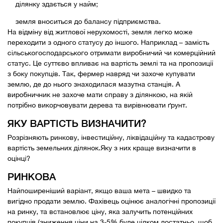
ділянку здається у найм;
земля вноситься до балансу підприємства.
На відміну від житлової нерухомості, земля легко може
переходити з одного статусу до іншого. Наприклад – замість
сільськогосподарського отримати виробничий чи комерційний
статус. Це суттєво впливає на вартість землі та на пропозиції
з боку покупців. Так, фермер навряд чи захоче купувати
землю, де до нього знаходилася мазутна станція. А
виробничник не захоче мати справу з ділянкою, на якій
потрібно викорчовувати дерева та вирівнювати ґрунт.
ЯКУ ВАРТІСТЬ ВИЗНАЧИТИ?
Розрізняють ринкову, інвестиційну, ліквідаційну та кадастрову
вартість земельних ділянок.Яку з них краще визначити в
оцінці?
РИНКОВА
Найпоширеніший варіант, якщо ваша мета – швидко та
вигідно продати землю. Фахівець оцінює аналогічні пропозиції
на ринку, та встановлює ціну, яка залучить потенційних
покупців (зниження ціни на 3-5% буде цілком достатньо, щоб